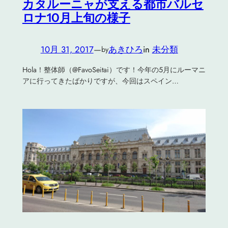
カタルーニャが支える都市バルセ
ロナ10月上旬の様子
10月 31, 2017
—
あきひろ
in
未分類
by
Hola！整体師（@FavoSeitai）です！今年の5月にルーマニ
アに行ってきたばかりですが、今回はスペイン…