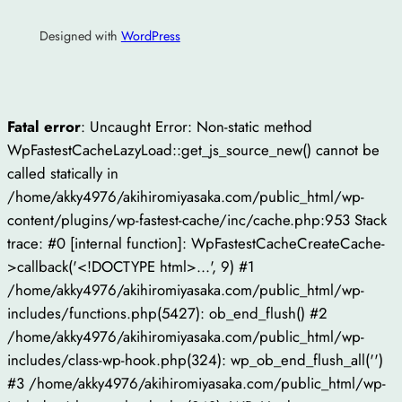
Designed with
WordPress
Fatal error
: Uncaught Error: Non-static method
WpFastestCacheLazyLoad::get_js_source_new() cannot be
called statically in
/home/akky4976/akihiromiyasaka.com/public_html/wp-
content/plugins/wp-fastest-cache/inc/cache.php:953 Stack
trace: #0 [internal function]: WpFastestCacheCreateCache-
>callback('<!DOCTYPE html>...', 9) #1
/home/akky4976/akihiromiyasaka.com/public_html/wp-
includes/functions.php(5427): ob_end_flush() #2
/home/akky4976/akihiromiyasaka.com/public_html/wp-
includes/class-wp-hook.php(324): wp_ob_end_flush_all('')
#3 /home/akky4976/akihiromiyasaka.com/public_html/wp-