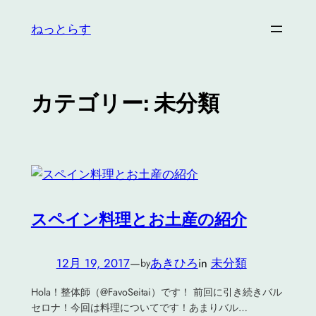
内
ねっとらす
容
を
ス
キ
カテゴリー:
未分類
ッ
プ
スペイン料理とお土産の紹介
12月 19, 2017
—
あきひろ
in
未分類
by
Hola！整体師（@FavoSeitai）です！ 前回に引き続きバル
セロナ！今回は料理についてです！あまりバル…