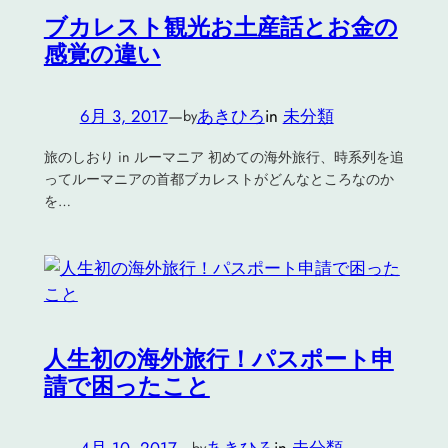
ブカレスト観光お土産話とお金の
感覚の違い
6月 3, 2017
—
あきひろ
in
未分類
by
旅のしおり in ルーマニア 初めての海外旅行、時系列を追
ってルーマニアの首都ブカレストがどんなところなのか
を…
人生初の海外旅行！パスポート申
請で困ったこと
4月 10, 2017
—
あきひろ
in
未分類
by